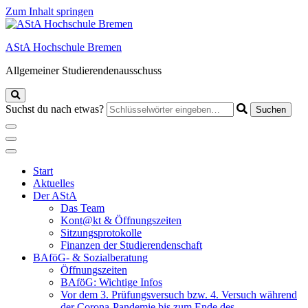
Zum Inhalt springen
AStA Hochschule Bremen
Allgemeiner Studierendenausschuss
Suchst du nach etwas?
Start
Aktuelles
Der AStA
Das Team
Kont@kt & Öffnungszeiten
Sitzungsprotokolle
Finanzen der Studierendenschaft
BAföG- & Sozialberatung
Öffnungszeiten
BAföG: Wichtige Infos
Vor dem 3. Prüfungsversuch bzw. 4. Versuch während
der Corona-Pandemie bis zum Ende des