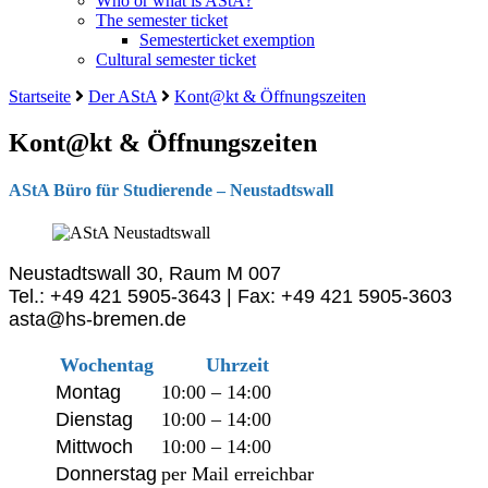
Who or what is AStA?
The semester ticket
Semesterticket exemption
Cultural semester ticket
Startseite
Der AStA
Kont@kt & Öffnungszeiten
Kont@kt & Öffnungszeiten
AStA Büro für Studierende – Neustadtswall
Neustadtswall 30, Raum M 007
Tel.: +49 421 5905-3643 | Fax: +49 421 5905-3603
asta@hs-bremen.de
Wochentag
Uhrzeit
Montag
10:00 – 14:00
Dienstag
10:00 – 14:00
Mittwoch
10:00 – 14:00
Donnerstag
per Mail erreichbar