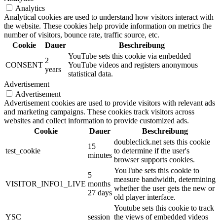
Analytics
Analytical cookies are used to understand how visitors interact with
the website. These cookies help provide information on metrics the
number of visitors, bounce rate, traffic source, etc.
Cookie
Dauer
Beschreibung
YouTube sets this cookie via embedded
2
CONSENT
YouTube videos and registers anonymous
years
statistical data.
Advertisement
Advertisement
Advertisement cookies are used to provide visitors with relevant ads
and marketing campaigns. These cookies track visitors across
websites and collect information to provide customized ads.
Cookie
Dauer
Beschreibung
doubleclick.net sets this cookie
15
test_cookie
to determine if the user's
minutes
browser supports cookies.
YouTube sets this cookie to
5
measure bandwidth, determining
VISITOR_INFO1_LIVE
months
whether the user gets the new or
27 days
old player interface.
Youtube sets this cookie to track
YSC
session
the views of embedded videos